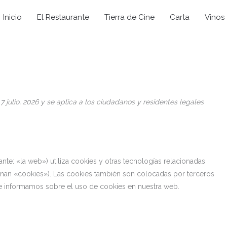
Consent
Consent
Consent
Consent
Consent
Consent
Consent
Estadística
Marketing
Inicio
El Restaurante
Tierra de Cine
Carta
Vinos
to
to
to
to
to
to
to
service
service
service
service
service
service
service
wordpress
wordfence
elementor
google-
google-
complianz
varios
analytics
maps
 7 julio, 2026 y se aplica a los ciudadanos y residentes legales
nte: «la web») utiliza cookies y otras tecnologías relacionadas
nan «cookies»). Las cookies también son colocadas por terceros
e informamos sobre el uso de cookies en nuestra web.