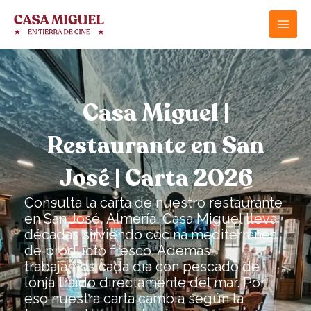
Ir
al
contenido
Casa Miguel |
Restaurante en San
José | Carta 2026
Consulta la carta de nuestro restaurante
en San José, Almería. Casa Miguel lleva
décadas sirviendo cocina mediterránea
de producto fresco. Además,
trabajamos cada día con pescado de
lonja traído directamente del mar. Por
eso nuestra carta cambia según la