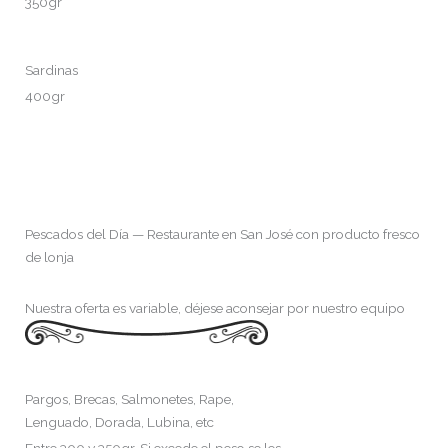
350gr
Sardinas
400gr
Pescados del Día — Restaurante en San José con producto fresco
de lonja
Nuestra oferta es variable, déjese aconsejar por nuestro equipo
Pargos, Brecas, Salmonetes, Rape,
Lenguado, Dorada, Lubina, etc
Entre 300 y 350gr. Si excede el peso se les