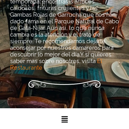
temporada: encontrarás arroces
caldosos, frituras crujientes y las
Gambas Rojas de Garrucha que nos han
dado fama en el Parque Natural de Cabo
de Gata-Níjar. Aún así, lo que nunca
cambia es la atención y el trato de
siempre. Te recomendamos dejarte
aconsejar por nuestros camareros para
descubrir lo mejor del día.Y si quieres
saber mas sobre nosotros, visita
El
Restaurante
Menú