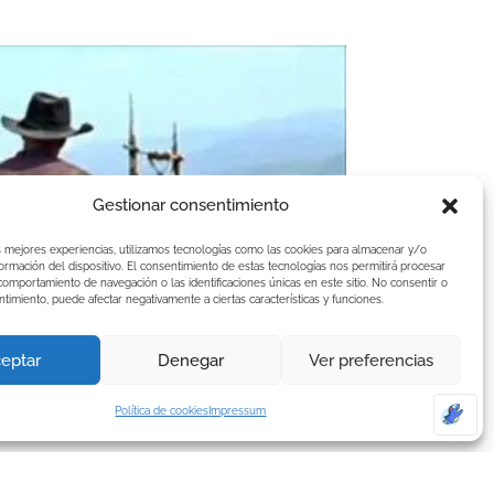
Gestionar consentimiento
s mejores experiencias, utilizamos tecnologías como las cookies para almacenar y/o
formación del dispositivo. El consentimiento de estas tecnologías nos permitirá procesar
omportamiento de navegación o las identificaciones únicas en este sitio. No consentir o
Menú Diario
entimiento, puede afectar negativamente a ciertas características y funciones.
ble de martes a domingo.
eptar
Denegar
Ver preferencias
 primero, segundo y postre,
pensado para que
Política de cookies
Impressum
a comida completa al mejor precio.
lica en temporada alta)