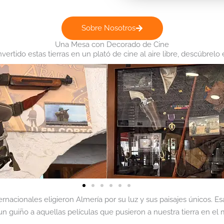
Sobre Nosotros
Una Mesa con Decorado de Cine
rtido estas tierras en un plató de cine al aire libre, descúbrel
nacionales eligieron Almería por su luz y sus paisajes únicos. E
 guiño a aquellas películas que pusieron a nuestra tierra en el