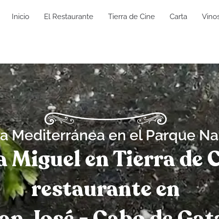
Inicio
El Restaurante
Tierra de Cine
Carta
Vino
a Mediterránea en el Parque Na
 Miguel en Tierra de 
restaurante en