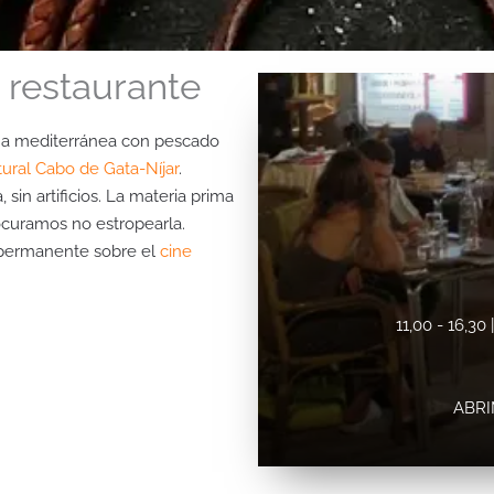
 restaurante
ina mediterránea con pescado
ural Cabo de Gata-Níjar
.
sin artificios. La materia prima
ocuramos no estropearla.
 permanente sobre el
cine
11,00 - 16,30
ABRI