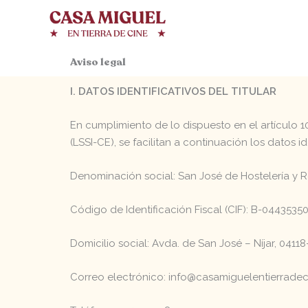
Ir
al
contenido
Aviso legal
I. DATOS IDENTIFICATIVOS DEL TITULAR
En cumplimiento de lo dispuesto en el artículo 1
(LSSI-CE), se facilitan a continuación los datos ide
Denominación social: San José de Hostelería y Re
Código de Identificación Fiscal (CIF): B-0443535
Domicilio social: Avda. de San José – Níjar, 0411
Correo electrónico: info@casamiguelentierradec