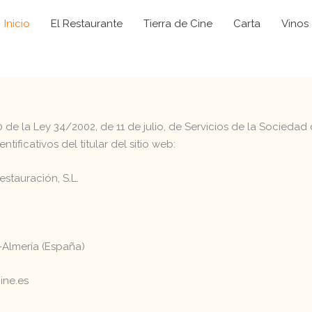
Inicio
El Restaurante
Tierra de Cine
Carta
Vinos
0 de la Ley 34/2002, de 11 de julio, de Servicios de la Socieda
ntificativos del titular del sitio web:
stauración, S.L.
0
8-Almería (España)
ine.es