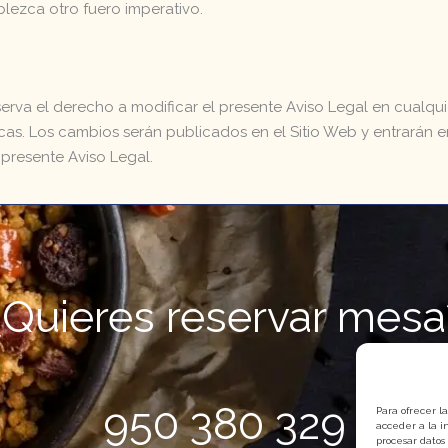
blezca otro fuero imperativo.
eserva el derecho a modificar el presente Aviso Legal en cualqu
nicas. Los cambios serán publicados en el Sitio Web y entrarán
 presente Aviso Legal.
¿Quieres reservar mesa
950 380 329
Para ofrecer l
acceder a la i
procesar datos