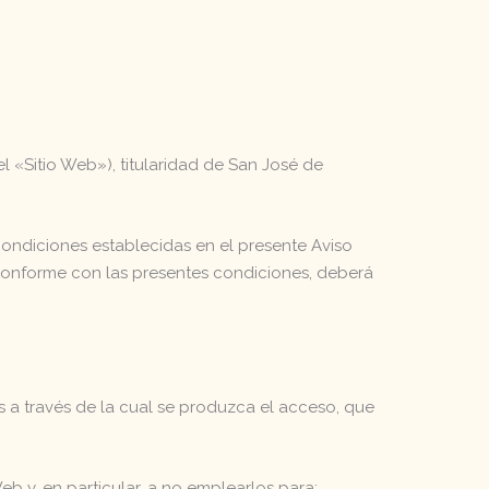
l «Sitio Web»), titularidad de San José de
 condiciones establecidas en el presente Aviso
á conforme con las presentes condiciones, deberá
es a través de la cual se produzca el acceso, que
b y, en particular, a no emplearlos para: