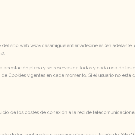
o del sitio web www.casamiguelentierradecine.es (en adelante, e
50.
n la aceptación plena y sin reservas de todas y cada una de las
tica de Cookies vigentes en cada momento. Si el usuario no est
perjuicio de los costes de conexión a la red de telecomunicacion
 de los contenidos y servicios ofrecidos a través del Sitio We