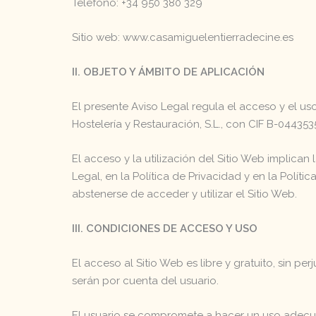
Teléfono: +34 950 380 329
Sitio web: www.casamiguelentierradecine.es
II. OBJETO Y ÁMBITO DE APLICACIÓN
El presente Aviso Legal regula el acceso y el us
Hostelería y Restauración, S.L., con CIF B-044353
El acceso y la utilización del Sitio Web implica
Legal, en la Política de Privacidad y en la Polí
abstenerse de acceder y utilizar el Sitio Web.
III. CONDICIONES DE ACCESO Y USO
El acceso al Sitio Web es libre y gratuito, sin 
serán por cuenta del usuario.
El usuario se compromete a hacer un uso adecuado