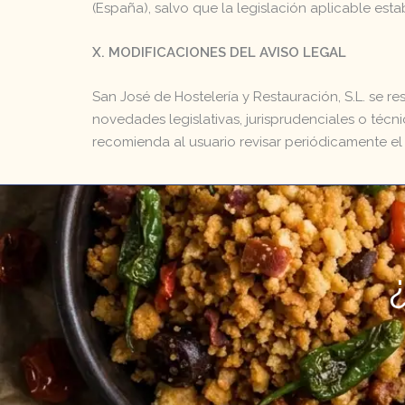
(España), salvo que la legislación aplicable esta
X. MODIFICACIONES DEL AVISO LEGAL
San José de Hostelería y Restauración, S.L. se r
novedades legislativas, jurisprudenciales o téc
recomienda al usuario revisar periódicamente el