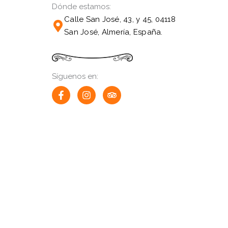
Dónde estamos:
Calle San José, 43, y 45, 04118
San José, Almería, España.
Síguenos en:
F
I
T
a
n
r
c
s
i
e
t
p
b
a
a
o
g
d
o
r
v
k
a
i
-
m
s
f
o
r