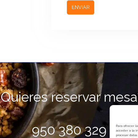
ENVIAR
¿Quieres reservar mesa
950 380 329
Para ofrecer l
acceder a la i
procesar datos